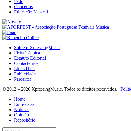
Fado
Concertos
Educação Musical
Sobre o XpressingMusic
Ficha Técnica
Estatuto Editorial
Contacte-nos
Links Úteis
Publicidade
Parceiros
© 2012 – 2026 XpressingMusic. Todos os direitos reservados. |
Polít
Home
Entrevistas
Notícias
Opinião
Repositório