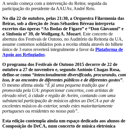
A sessão começa com a intervenção do Reitor, seguida da
participação do presidente da AAUAv, André Reis.
No dia 22 de outubro, pelas 21:30, a Orquestra Filarmonia das
Beiras, sob a direção de Jean-Sébastien Béreau interpreta
excertos das óperas “As Bodas de Fígaro” e “Don Giovanni” e
a Sinfonia nº 39, de Wolfgang A. Mozart
. Este concerto de
abertura dos Festivais de Outono, no Auditório da Reitoria da UA,
assume contornos solidários pois a receita obtida através do bilhete
único de 3 euros reverterá integralmente a favor da
Plataforma de
Apoio aos Refugiados
.
O programa dos Festivais de Outono 2015 decorre de 22 de
outubro a 27 de novembro e, segundo António Chagas Rosa,
define-se como
“intencionalmente diversificado, procurando, com
isso, ir ao encontro de diferentes públicos e de diferentes gostos”
.
O mesmo afirma ainda
“É já uma pequena tradição que é
promovida pela UA: proporcionar concertos, com artistas de
elevado nível, à cidade e região de Aveiro, contando com uma
substancial participação de músicos afetos ao DeCA a par de
excelentes músicos do exterior, sendo estes maioritariamente
portugueses ou residentes no nosso país”
.
Esta edição contempla ainda um espaço dedicado aos alunos de
Composição do DeCA, num concerto de música eletrónica