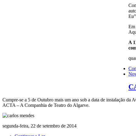
Com
aut
Eu”
Em
Aqu
A 1
com
quar
Con
Nov
CA
Cumpre-se a 5 de Outubro mais um ano sob a data de instalação da A
ACTA – A Companhia de Teatro do Algarve.
segunda-feira, 22 de setembro de 2014