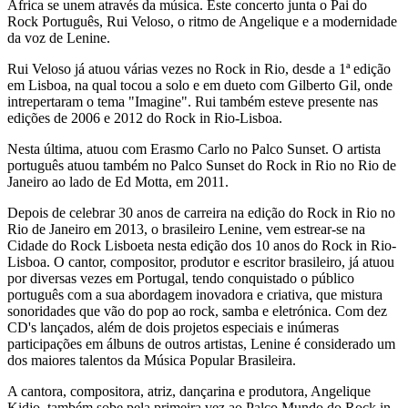
África se unem através da música. Este concerto junta o Pai do
Rock Português, Rui Veloso, o ritmo de Angelique e a modernidade
da voz de Lenine.
Rui Veloso já atuou várias vezes no Rock in Rio, desde a 1ª edição
em Lisboa, na qual tocou a solo e em dueto com Gilberto Gil, onde
intrepertaram o tema "Imagine". Rui também esteve presente nas
edições de 2006 e 2012 do Rock in Rio-Lisboa.
Nesta última, atuou com Erasmo Carlo no Palco Sunset. O artista
português atuou também no Palco Sunset do Rock in Rio no Rio de
Janeiro ao lado de Ed Motta, em 2011.
Depois de celebrar 30 anos de carreira na edição do Rock in Rio no
Rio de Janeiro em 2013, o brasileiro Lenine, vem estrear-se na
Cidade do Rock Lisboeta nesta edição dos 10 anos do Rock in Rio-
Lisboa. O cantor, compositor, produtor e escritor brasileiro, já atuou
por diversas vezes em Portugal, tendo conquistado o público
português com a sua abordagem inovadora e criativa, que mistura
sonoridades que vão do pop ao rock, samba e eletrónica. Com dez
CD's lançados, além de dois projetos especiais e inúmeras
participações em álbuns de outros artistas, Lenine é considerado um
dos maiores talentos da Música Popular Brasileira.
A cantora, compositora, atriz, dançarina e produtora, Angelique
Kidjo, também sobe pela primeira vez ao Palco Mundo do Rock in