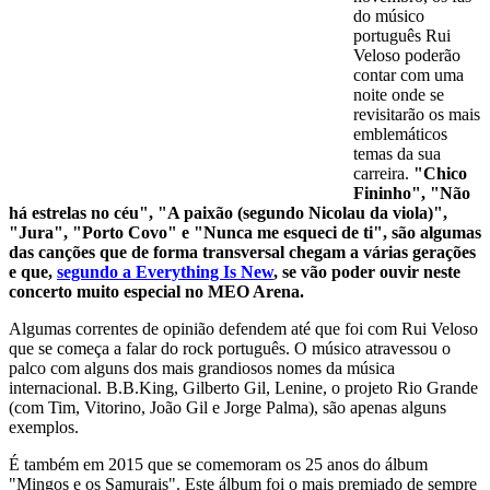
do músico
português Rui
Veloso poderão
contar com uma
noite onde se
revisitarão os mais
emblemáticos
temas da sua
carreira.
"Chico
Fininho", "Não
há estrelas no céu", "A paixão (segundo Nicolau da viola)",
"Jura", "Porto Covo" e "Nunca me esqueci de ti", são algumas
das canções que de forma transversal chegam a várias gerações
e que,
segundo a Everything Is New
, se vão poder ouvir neste
concerto muito especial no MEO Arena.
Algumas correntes de opinião defendem até que foi com Rui Veloso
que se começa a falar do rock português. O músico atravessou o
palco com alguns dos mais grandiosos nomes da música
internacional. B.B.King, Gilberto Gil, Lenine, o projeto Rio Grande
(com Tim, Vitorino, João Gil e Jorge Palma), são apenas alguns
exemplos.
É também em 2015 que se comemoram os 25 anos do álbum
"Mingos e os Samurais". Este álbum foi o mais premiado de sempre