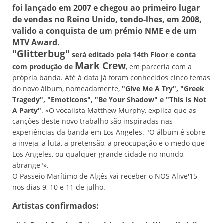
foi lançado em 2007 e chegou ao primeiro lugar
de vendas no Reino Unido, tendo-lhes, em 2008,
valido a conquista de um prémio NME e de um
MTV Award.
"Glitterbug"
será editado pela 14th Floor e conta
Mark Crew
com produção de
, em parceria com a
própria banda. Até à data já foram conhecidos cinco temas
do novo álbum, nomeadamente,
"Give Me A Try", "Greek
Tragedy", "Emoticons", "Be Your Shadow" e "This Is Not
A Party"
. «O vocalista Matthew Murphy, explica que as
canções deste novo trabalho são inspiradas nas
experiências da banda em Los Angeles. "O álbum é sobre
a inveja, a luta, a pretensão, a preocupação e o medo que
Los Angeles, ou qualquer grande cidade no mundo,
abrange"».
O Passeio Marítimo de Algés vai receber o NOS Alive'15
nos dias 9, 10 e 11 de julho.
Artistas confirmados: