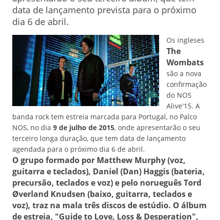
data de lançamento prevista para o próximo
dia 6 de abril.
Os ingleses
The
Wombats
são a nova
confirmação
do NOS
Alive'15. A
banda rock tem estreia marcada para Portugal, no Palco
NOS, no dia
9 de julho de 2015
, onde apresentarão o seu
terceiro longa duração, que tem data de lançamento
agendada para o próximo dia 6 de abril.
O grupo formado por Matthew Murphy (voz,
guitarra e teclados), Daniel (Dan) Haggis (bateria,
precursão, teclados e voz) e pelo norueguês Tord
Øverland Knudsen (baixo, guitarra, teclados e
voz), traz na mala três discos de estúdio. O álbum
de estreia, "Guide to Love, Loss & Desperation",