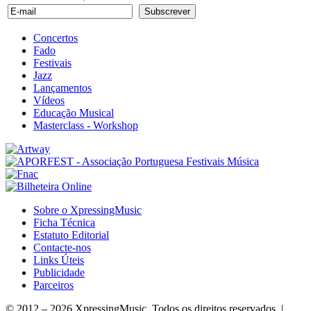
Concertos
Fado
Festivais
Jazz
Lançamentos
Vídeos
Educação Musical
Masterclass - Workshop
Sobre o XpressingMusic
Ficha Técnica
Estatuto Editorial
Contacte-nos
Links Úteis
Publicidade
Parceiros
© 2012 – 2026 XpressingMusic. Todos os direitos reservados. |