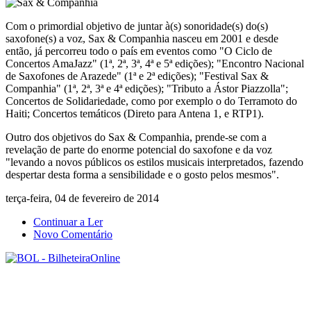
Com o primordial objetivo de juntar à(s) sonoridade(s) do(s)
saxofone(s) a voz, Sax & Companhia nasceu em 2001 e desde
então, já percorreu todo o país em eventos como "O Ciclo de
Concertos AmaJazz" (1ª, 2ª, 3ª, 4ª e 5ª edições); "Encontro Nacional
de Saxofones de Arazede" (1ª e 2ª edições); "Festival Sax &
Companhia" (1ª, 2ª, 3ª e 4ª edições); "Tributo a Ástor Piazzolla";
Concertos de Solidariedade, como por exemplo o do Terramoto do
Haiti; Concertos temáticos (Direto para Antena 1, e RTP1).
Outro dos objetivos do Sax & Companhia, prende-se com a
revelação de parte do enorme potencial do saxofone e da voz
"levando a novos públicos os estilos musicais interpretados, fazendo
despertar desta forma a sensibilidade e o gosto pelos mesmos".
terça-feira, 04 de fevereiro de 2014
Continuar a Ler
Novo Comentário