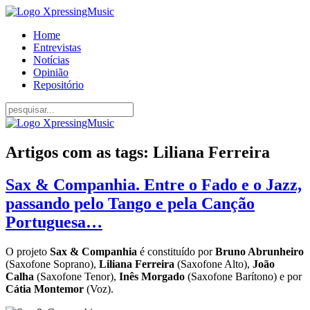
Home
Entrevistas
Notícias
Opinião
Repositório
Artigos com as tags: Liliana Ferreira
Sax & Companhia. Entre o Fado e o Jazz,
passando pelo Tango e pela Canção
Portuguesa…
O projeto
Sax & Companhia
é constituído por
Bruno Abrunheiro
(Saxofone Soprano),
Liliana Ferreira
(Saxofone Alto),
João
Calha
(Saxofone Tenor),
Inês Morgado
(Saxofone Barítono) e por
Cátia Montemor
(Voz).