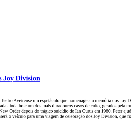
 Joy Division
 Teatro Aveirense um espetáculo que homenageia a memória dos Joy Di
rada ainda hoje um dos mais duradouros casos de culto, gerados pela mú
ew Order depois do trágico suicídio de Ian Curtis em 1980. Peter ajud
t será o veículo para uma viagem de celebração dos Joy Division, que f