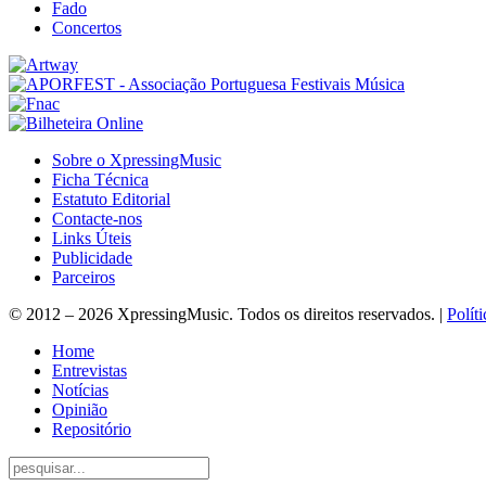
Fado
Concertos
Sobre o XpressingMusic
Ficha Técnica
Estatuto Editorial
Contacte-nos
Links Úteis
Publicidade
Parceiros
© 2012 – 2026 XpressingMusic. Todos os direitos reservados. |
Polít
Home
Entrevistas
Notícias
Opinião
Repositório