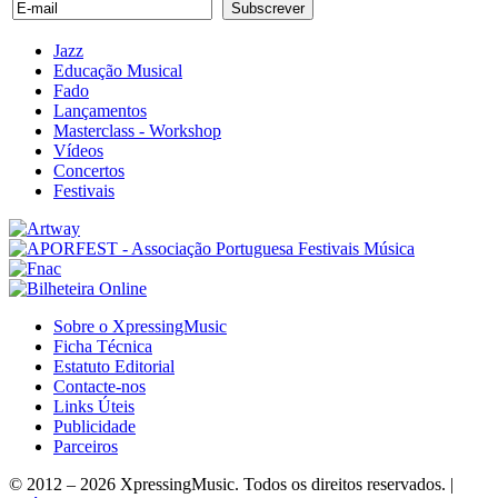
Jazz
Educação Musical
Fado
Lançamentos
Masterclass - Workshop
Vídeos
Concertos
Festivais
Sobre o XpressingMusic
Ficha Técnica
Estatuto Editorial
Contacte-nos
Links Úteis
Publicidade
Parceiros
© 2012 – 2026 XpressingMusic. Todos os direitos reservados. |