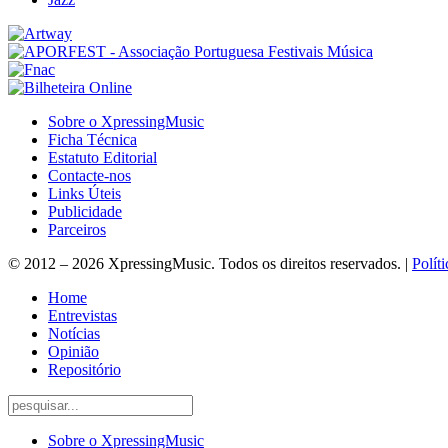
Sobre o XpressingMusic
Ficha Técnica
Estatuto Editorial
Contacte-nos
Links Úteis
Publicidade
Parceiros
© 2012 – 2026 XpressingMusic. Todos os direitos reservados. |
Polít
Home
Entrevistas
Notícias
Opinião
Repositório
Sobre o XpressingMusic