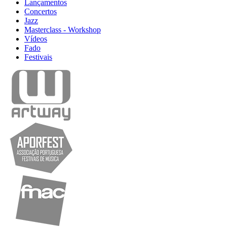
Lançamentos
Concertos
Jazz
Masterclass - Workshop
Vídeos
Fado
Festivais