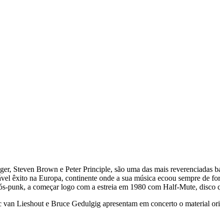
r, Steven Brown e Peter Principle, são uma das mais reverenciadas ba
el êxito na Europa, continente onde a sua música ecoou sempre de fo
 pós-punk, a começar logo com a estreia em 1980 com Half-Mute, disco
c van Lieshout e Bruce Gedulgig apresentam em concerto o material or