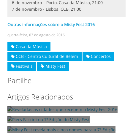
6 de novembro – Porto, Casa da Música, 21:00
7 de novembro - Lisboa, CCB, 21:00
Outras informações sobre o Misty Fest 2016
quarta-feira, 03 de agosto de 2016
Casa da Música
CCB - Centro Cultural de Belém
Concertos
Festivais
Misty Fest
Partilhe
Reveladas as cidades que recebem o Misty Fest
Artigos Relacionados
2016
Piers Faccini na 7ª Edição do Misty
04/05/2016
Fest
Misty Fest revela mais cinco nomes para a 7ª
11/05/2016
Edição
18/05/2016
Rodrigo Leão e Scott Matthew juntos no Misty Fest |