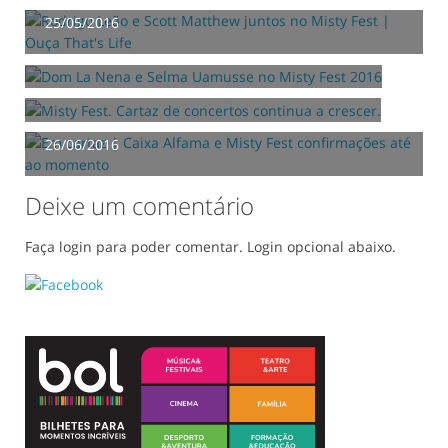
Ouça That's Life
Dom La Nena e Selma Uamusse no Misty Fest
25/05/2016
2016
Misty Fest. Cartaz de concertos continua a
10/06/2016
crescer.
17/06/2016
Em cartaz | Caixa Alfama e Misty Fest confirmações
até ao momento
26/06/2016
Deixe um comentário
Faça login para poder comentar. Login opcional abaixo.