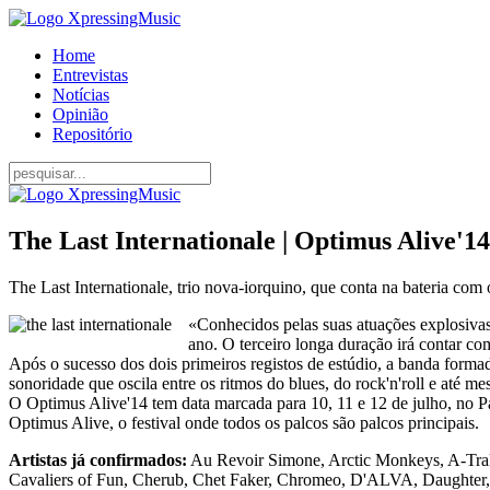
Home
Entrevistas
Notícias
Opinião
Repositório
The Last Internationale | Optimus Alive'14
The Last Internationale, trio nova-iorquino, que conta na bateria co
«Conhecidos pelas suas atuações explosivas
ano. O terceiro longa duração irá contar c
Após o sucesso dos dois primeiros registos de estúdio, a banda forma
sonoridade que oscila entre os ritmos do blues, do rock'n'roll e até mes
O Optimus Alive'14 tem data marcada para 10, 11 e 12 de julho, no Pas
Optimus Alive, o festival onde todos os palcos são palcos principais.
Artistas já confirmados:
Au Revoir Simone, Arctic Monkeys, A-Trak
Cavaliers of Fun, Cherub, Chet Faker, Chromeo, D'ALVA, Daughter, Dr