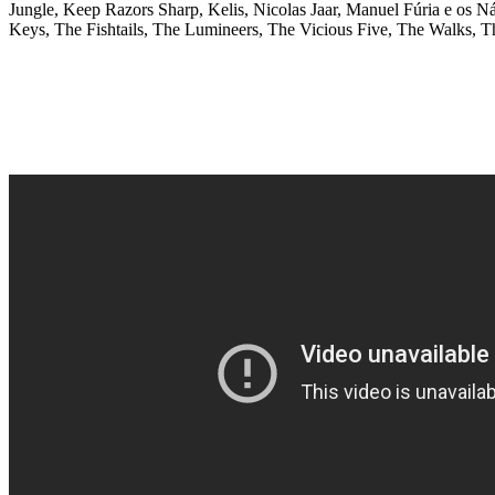
Jungle, Keep Razors Sharp, Kelis, Nicolas Jaar, Manuel Fúria e o
Keys, The Fishtails, The Lumineers, The Vicious Five, The Walks,