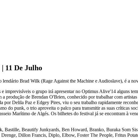
 | 11 De Julho
m o lendário Brad Wilk (Rage Against the Machine e Audioslave), é a n
 e imprevisíveis o grupo irá apresentar no Optimus Alive'14 alguns tem
om a produção de Brendan O'Brien, conhecido por trabalhar com artista
da por Delila Paz e Edgey Pires, viu o seu trabalho rapidamente reconh
mo do punk, o trio aproveita o palco para transmitir as suas críticas soci
seio Marítimo de Algés. Os bilhetes do festival já se encontram à vend
, Bastille, Beautify Junkyards, Ben Howard, Branko, Buraka Som Si
enge, Dillon Francis, Diplo, Elbow, Foster The People, Fritus Potato