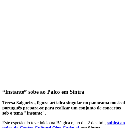
“Instante” sobe ao Palco em Sintra
Teresa Salgueiro, figura artística singular no panorama musical
português prepara-se para realizar um conjunto de concertos
sob o tema "Instante"
.
Este espetáculo teve início na Bélgica e, no dia 2 de abril,
subirá ao
palco do Centro Cultural Olga Cadaval
, em Sintra
.