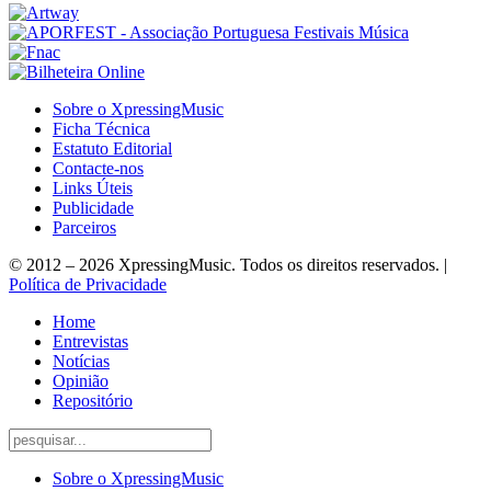
Sobre o XpressingMusic
Ficha Técnica
Estatuto Editorial
Contacte-nos
Links Úteis
Publicidade
Parceiros
© 2012 – 2026 XpressingMusic. Todos os direitos reservados. |
Política de Privacidade
Home
Entrevistas
Notícias
Opinião
Repositório
Sobre o XpressingMusic