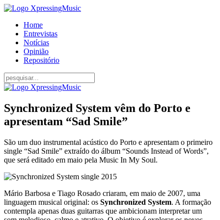
Home
Entrevistas
Notícias
Opinião
Repositório
Synchronized System vêm do Porto e
apresentam “Sad Smile”
São um duo instrumental acústico do Porto e apresentam o primeiro
single “Sad Smile” extraído do álbum “Sounds Instead of Words”,
que será editado em maio pela Music In My Soul.
Mário Barbosa e Tiago Rosado criaram, em maio de 2007, uma
linguagem musical original: os
Synchronized System
. A formação
contempla apenas duas guitarras que ambicionam interpretar um
som melodioso, calmo e atrativo. O objetivo é explorar os novos