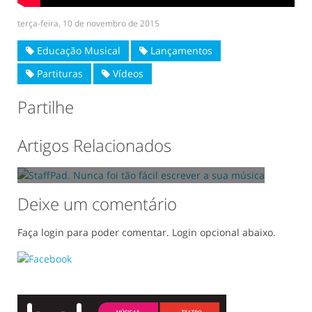
terça-feira, 10 de novembro de 2015
Educação Musical
Lançamentos
Partituras
Vídeos
Partilhe
StaffPad. Nunca foi tão fácil escrever a sua
Artigos Relacionados
música
10/10/2015
Deixe um comentário
Faça login para poder comentar. Login opcional abaixo.