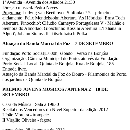
1ª Avenida - Avenida dos Aliados|21:30
Direção musical: Pedro Neves
Programa:
Ludwig van Beethoven Sinfonia nº 5 – primeiro
andamento; Felix Mendelssohn Abertura 'As Hébridas'; Ernst Toch
Abertura 'Pinocchio'; Cláudio Carneyro Portugalesas V - Malhão e
Senhora do Almortão; Gioachinno Rossini Abertura 'L'Italiana in
Algeri'; Johann Strauss II Tritsch-tratsch Polka
Atuação da Banda Marcial da Foz – 7 DE SETEMBRO
Fundação Porto Social|17:00h, sábado - Verão na Bonjóia
Organização: Câmara Municipal do Porto, através da Fundação
Porto Social. Local: Quinta de Bonjóia, Rua de Bonjóia, 185.
Entrada livre.
Atuação da Banda Marcial da Foz do Douro - Filarmónica do Porto,
nos jardins da Quinta de Bonjóia.
PRÉMIO JOVENS MÚSICOS / ANTENA 2 – 10 DE
SETEMBRO
Casa da Música - Sala 2|19h30
Recital dos Vencedores do Nível Superior da edição 2012
I João Moreira - trompete
II Virgílio Oliveira - fagote
quarta-feira, 28 de agosto de 2013