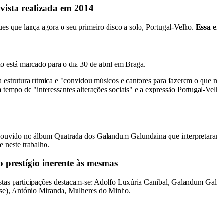
vista realizada em 2014
s que lança agora o seu primeiro disco a solo, Portugal-Velho.
Essa e
 está marcado para o dia 30 de abril em Braga.
a estrutura rítmica e "convidou músicos e cantores para fazerem o que
tempo de "interessantes alterações sociais" e a expressão Portugal-Ve
er ouvido no álbum Quatrada dos Galandum Galundaina que interpretara
e neste trabalho.
 o prestígio inerente às mesmas
 estas participações destacam-se: Adolfo Luxúria Canibal, Galandum G
ouse), António Miranda, Mulheres do Minho.