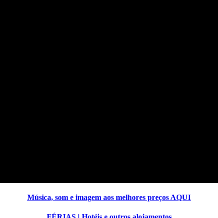
Música, som e imagem aos melhores preços AQUI
FÉRIAS | Hotéis e outros alojamentos