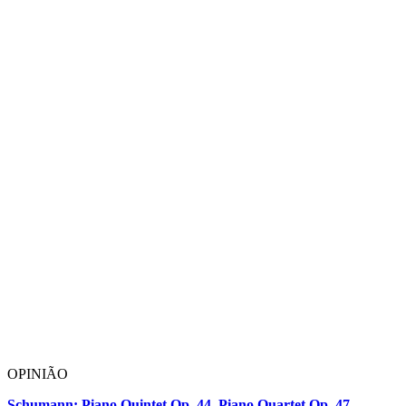
OPINIÃO
Schumann: Piano Quintet Op. 44, Piano Quartet Op. 47