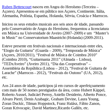
Ruben Bettencourt
nasceu em Angra do Heroísmo (Terceira –
Açores). Apresentou-se em público nos Açores, Continente, Itália,
Alemanha, Polónia, Espanha, Holanda, Sérvia, Croácia e Marrocos.
Iniciou os seus estudos musicais aos seis anos de idade, passando
pelo Conservatório de Angra do Heroísmo, frequentou a licenciatura
em Música na Universidade de Aveiro (2007–2009) e um “Master’s
in Music” no Conservatorium Maastricht (Holanda) (2009-2011).
Esteve presente em festivais nacionais e internacionais entre eles,
“Elogio da Guitarra” (Guarda – 2009), “Temporada de Música”
(Açores, 2010/2011), “Festival de Música de Coimbra 2010”
(Coimbra 2010), “Guitarmania 2011” (Almada – Lisboa),
“TEDxAveiro” (Aveiro 2011), “Dia das Cooperativas” –
Assembleia da República (Lisboa – 2012), “Festival de Guitarra de
Larache” (Marrocos - 2012), “Festivais do Outono” (UA, 2012),
etc.
Aos 24 anos de idade, participou já em cursos de aperfeiçoamento
com mais de 50 nomes prestigiados da área, como Hubert Käppel,
Roberto Aussel, Judicäel Perroy, Aniello Desiderio, Alberto Ponce,
Alvaro Pierri, Denis Azabagic, Graham Devine, Laura Young,
Zoran Duckíc, Tilman Hoppstock, Franz Halász, Fábio Zanon,
Goran Krivocapic, David Martinez,Ricardo Gallén, etc.