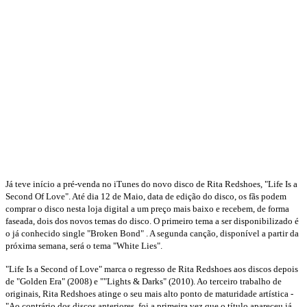
Já teve início a pré-venda no iTunes do novo disco de Rita Redshoes, "Life Is a
Second Of Love". Até dia 12 de Maio, data de edição do disco, os fãs podem
comprar o disco nesta loja digital a um preço mais baixo e recebem, de forma
faseada, dois dos novos temas do disco. O primeiro tema a ser disponibilizado é
o já conhecido single "Broken Bond" . A segunda canção, disponível a partir da
próxima semana, será o tema "White Lies".
"Life Is a Second of Love" marca o regresso de Rita Redshoes aos discos depois
de "Golden Era" (2008) e ""Lights & Darks" (2010). Ao terceiro trabalho de
originais, Rita Redshoes atinge o seu mais alto ponto de maturidade artística -
"Ao contrário dos discos anteriores, foi a primeira vez que o título apareceu já