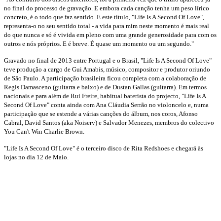
no final do processo de gravação. E embora cada canção tenha um peso lírico
concreto, é o todo que faz sentido. E este título, "Life Is A Second Of Love",
representa-o no seu sentido total - a vida para mim neste momento é mais real
do que nunca e só é vivida em pleno com uma grande generosidade para com os
outros e nós próprios. E é breve. É quase um momento ou um segundo."
Gravado no final de 2013 entre Portugal e o Brasil, "Life Is A Second Of Love"
teve produção a cargo de Gui Amabis, músico, compositor e produtor oriundo
de São Paulo. A participação brasileira ficou completa com a colaboração de
Regis Damasceno (guitarra e baixo) e de Dustan Gallas (guitarra). Em termos
nacionais e para além de Rui Freire, habitual baterista do projecto, "Life Is A
Second Of Love" conta ainda com Ana Cláudia Serrão no violoncelo e, numa
participação que se estende a várias canções do álbum, nos coros, Afonso
Cabral, David Santos (aka Noiserv) e Salvador Menezes, membros do colectivo
You Can't Win Charlie Brown.
"Life Is A Second Of Love" é o terceiro disco de Rita Redshoes e chegará às
lojas no dia 12 de Maio.