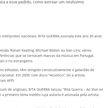
sta a esse pedido, como estrear um novíssimo
ntérpretes nacionais, RITA GUERRA assinala este ano 30 anos
são, Ronan Keating, Michael Bolton ou Ivan Lins; vários
ferências que se tornaram marcos da música em Portugal,
ís e no estrangeiro.
to editados, têm atingido consecutivamente o galardão de
nacional. Em 2009, com disco "Acústico", foi a artista
ais AFP).
bum de originais, RITA GUERRA lançou "Rita Guerra – Ao Vivo no
 o primeiro tema Inédito cuja autoria é assinada pela artista: