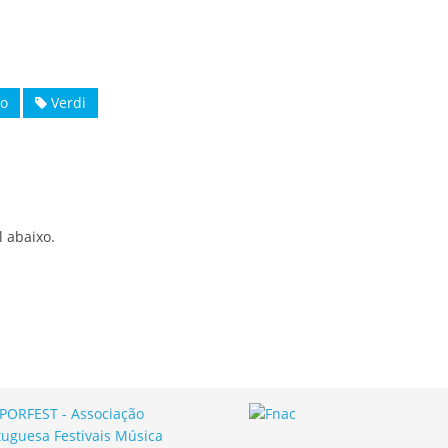
to
Verdi
l abaixo.