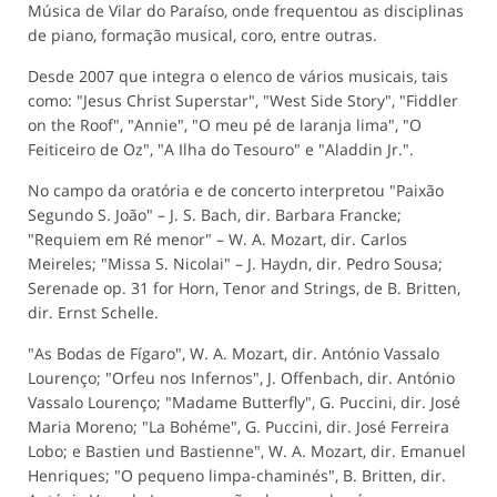
Música de Vilar do Paraíso, onde frequentou as disciplinas
de piano, formação musical, coro, entre outras.
Desde 2007 que integra o elenco de vários musicais, tais
como: "Jesus Christ Superstar", "West Side Story", "Fiddler
on the Roof", "Annie", "O meu pé de laranja lima", "O
Feiticeiro de Oz", "A Ilha do Tesouro" e "Aladdin Jr.".
No campo da oratória e de concerto interpretou "Paixão
Segundo S. João" – J. S. Bach, dir. Barbara Francke;
"Requiem em Ré menor" – W. A. Mozart, dir. Carlos
Meireles; "Missa S. Nicolai" – J. Haydn, dir. Pedro Sousa;
Serenade op. 31 for Horn, Tenor and Strings, de B. Britten,
dir. Ernst Schelle.
"As Bodas de Fígaro", W. A. Mozart, dir. António Vassalo
Lourenço; "Orfeu nos Infernos", J. Offenbach, dir. António
Vassalo Lourenço; "Madame Butterfly", G. Puccini, dir. José
Maria Moreno; "La Bohéme", G. Puccini, dir. José Ferreira
Lobo; e Bastien und Bastienne", W. A. Mozart, dir. Emanuel
Henriques; "O pequeno limpa-chaminés", B. Britten, dir.