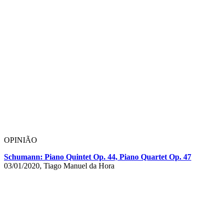
OPINIÃO
Schumann: Piano Quintet Op. 44, Piano Quartet Op. 47
03/01/2020, Tiago Manuel da Hora