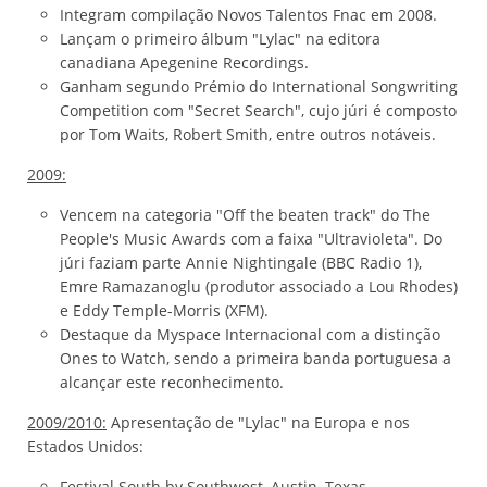
Integram compilação Novos Talentos Fnac em 2008.
Lançam o primeiro álbum "Lylac" na editora
canadiana Apegenine Recordings.
Ganham segundo Prémio do International Songwriting
Competition com "Secret Search", cujo júri é composto
por Tom Waits, Robert Smith, entre outros notáveis.
2009:
Vencem na categoria "Off the beaten track" do The
People's Music Awards com a faixa "Ultravioleta". Do
júri faziam parte Annie Nightingale (BBC Radio 1),
Emre Ramazanoglu (produtor associado a Lou Rhodes)
e Eddy Temple-Morris (XFM).
Destaque da Myspace Internacional com a distinção
Ones to Watch, sendo a primeira banda portuguesa a
alcançar este reconhecimento.
2009/2010:
Apresentação de "Lylac" na Europa e nos
Estados Unidos:
Festival South by Southwest, Austin, Texas