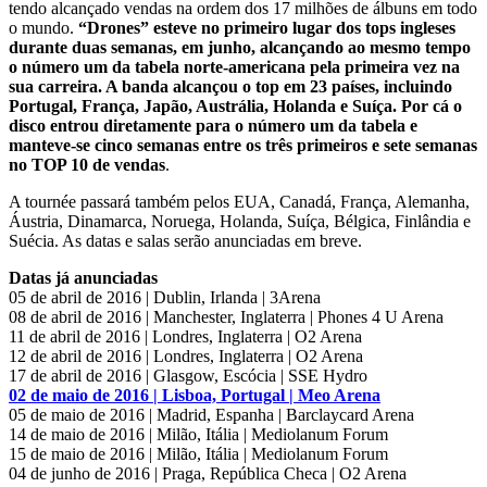
tendo alcançado vendas na ordem dos 17 milhões de álbuns em todo
o mundo.
“Drones” esteve no primeiro lugar dos tops ingleses
durante duas semanas, em junho, alcançando ao mesmo tempo
o número um da tabela norte-americana pela primeira vez na
sua carreira. A banda alcançou o top em 23 países, incluindo
Portugal, França, Japão, Austrália, Holanda e Suíça. Por cá o
disco entrou diretamente para o número um da tabela e
manteve-se cinco semanas entre os três primeiros e sete semanas
no TOP 10 de vendas
.
A tournée passará também pelos EUA, Canadá, França, Alemanha,
Áustria, Dinamarca, Noruega, Holanda, Suíça, Bélgica, Finlândia e
Suécia. As datas e salas serão anunciadas em breve.
Datas já anunciadas
05 de abril de 2016 | Dublin, Irlanda | 3Arena
08 de abril de 2016 | Manchester, Inglaterra | Phones 4 U Arena
11 de abril de 2016 | Londres, Inglaterra | O2 Arena
12 de abril de 2016 | Londres, Inglaterra | O2 Arena
17 de abril de 2016 | Glasgow, Escócia | SSE Hydro
02 de maio de 2016 | Lisboa, Portugal | Meo Arena
05 de maio de 2016 | Madrid, Espanha | Barclaycard Arena
14 de maio de 2016 | Milão, Itália | Mediolanum Forum
15 de maio de 2016 | Milão, Itália | Mediolanum Forum
04 de junho de 2016 | Praga, República Checa | O2 Arena