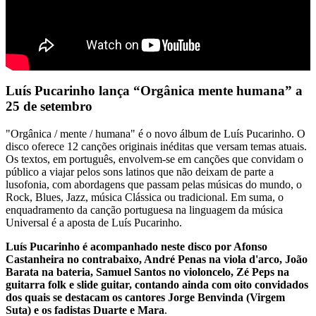
Luís Pucarinho lança “Orgânica mente humana” a
25 de setembro
"Orgânica / mente / humana" é o novo álbum de Luís Pucarinho. O
disco oferece 12 canções originais inéditas que versam temas atuais.
Os textos, em português, envolvem-se em canções que convidam o
público a viajar pelos sons latinos que não deixam de parte a
lusofonia, com abordagens que passam pelas músicas do mundo, o
Rock, Blues, Jazz, música Clássica ou tradicional. Em suma, o
enquadramento da canção portuguesa na linguagem da música
Universal é a aposta de Luís Pucarinho.
Luís Pucarinho é acompanhado neste disco por Afonso
Castanheira no contrabaixo, André Penas na viola d'arco, João
Barata na bateria, Samuel Santos no violoncelo, Zé Peps na
guitarra folk e slide guitar, contando ainda com oito convidados
dos quais se destacam os cantores Jorge Benvinda (Virgem
Suta) e os fadistas Duarte e Mara
.