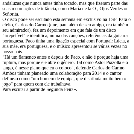
andaluzas que nunca antes tinha tocado, mas que fizeram parte das
suas recordações de infância, como María de la O , Ojos Verdes ou
Señorita.
O disco pode ser escutado esta semana em exclusivo na TSF. Para o
efeito, Carlos do Carmo (que, para além de seu amigo, era também
seu admirador), fez um depoimento em que fala de um disco
"irrepetível" e identifica, numa das canções, referências da guitarra
portuguesa. Paco tinha uma ligação especial com Portugal: Lúcia, a
sua mãe, era portuguesa, e o músico apresentou-se várias vezes no
nosso país.
"Há um flamenco antes e depois do Paco, e não é porque haja uma
ruptura, mas porque ele abre o género. Tal como Astor Piazolla e o
tango, é nesse plano que eu o coloco", defende Carlos do Carmo.
Ambos tinham planeado uma colaboração para 2014 e o cantor
define-o como "um homem de equipa, que distribuía muito bem o
jogo" para quem com ele trabalhava.
Para escutar a partir de Segunda Feira».