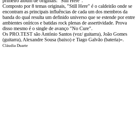
primeiro álbum de originais: "Still Here".
Composto por 8 temas originais, "Still Here" é o caldeirão onde se
encontram as principais influências de cada um dos membros da
banda do qual resulta um definido universo que se estende por entre
ambientes oníricos e batidas rock plenas de assertividade. Prova
disso mesmo é o single de avanço "No Cure".
Os PRO.TEST são António Santos (voz/ guitarra), João Gomes
(guitarra), Alexandre Sousa (baixo) e Tiago Galvão (bateria)».
Cláudia Duarte