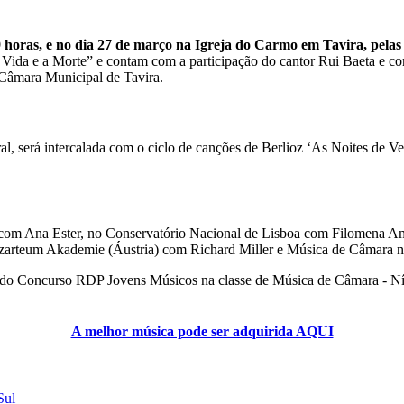
 horas, e no dia 27 de março na Igreja do Carmo em Tavira, pelas
 Vida e a Morte” e contam com a participação do cantor Rui Baeta e c
Câmara Municipal de Tavira.
l, será intercalada com o ciclo de canções de Berlioz ‘As Noites de Ve
 com Ana Ester, no Conservatório Nacional de Lisboa com Filomena A
arteum Akademie (Áustria) com Richard Miller e Música de Câmara n
o do Concurso RDP Jovens Músicos na classe de Música de Câmara - Níve
A melhor música pode ser adquirida AQUI
Sul