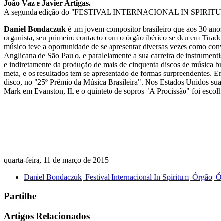
João Vaz e Javier Artigas.
A segunda edição do "FESTIVAL INTERNACIONAL IN SPIRITUM" dec
Daniel Bondaczuk
é um jovem compositor brasileiro que aos 30 anos
organista, seu primeiro contacto com o órgão ibérico se deu em Tira
músico teve a oportunidade de se apresentar diversas vezes como conv
Anglicana de São Paulo, e paralelamente a sua carreira de instrument
e indiretamente da produção de mais de cinquenta discos de música b
meta, e os resultados tem se apresentado de formas surpreendentes. E
disco, no "25º Prêmio da Música Brasileira". Nos Estados Unidos su
Mark em Evanston, IL e o quinteto de sopros "A Procissão" foi esco
quarta-feira, 11 de março de 2015
Daniel Bondaczuk
Festival Internacional In Spiritum
Órgão
Ó
Partilhe
Artigos Relacionados