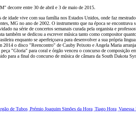
orre entre 30 de abril e 3 de maio de 2015.
 de idade vive com sua família nos Estados Unidos, onde faz mestrado
dentes, MG no ano de 2002. O instrumento que na época se encontrava s
idado na série de concertos semanais curada pela organista e professor
ista também se dedicou a escrever música tanto como compositor quanto 
rasileira enquanto se aperfeiçoava para desenvolver a sua própria lin
m 2014 o disco "Reencontro" de Cauby Peixoto e Angela Maria arranjado 
a peça "Gloria" para coral e órgão venceu o concurso de composição em
lhido para a final do concurso de música de câmara da South Dakota S
rgão de Tubos
Prémio Joaquim Simões da Hora
Tiago Hora
Vanessa 