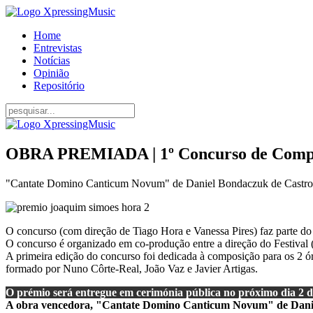
Home
Entrevistas
Notícias
Opinião
Repositório
OBRA PREMIADA | 1º Concurso de Composi
"Cantate Domino Canticum Novum" de Daniel Bondaczuk de Castro Lo
O concurso (com direção de Tiago Hora e Vanessa Pires) faz parte do F
O concurso é organizado em co-produção entre a direção do Festival 
A primeira edição do concurso foi dedicada à composição para os 2 ór
formado por Nuno Côrte-Real, João Vaz e Javier Artigas.
O prémio será entregue em cerimónia pública no próximo dia 2 
A obra vencedora, "Cantate Domino Canticum Novum" de Daniel B