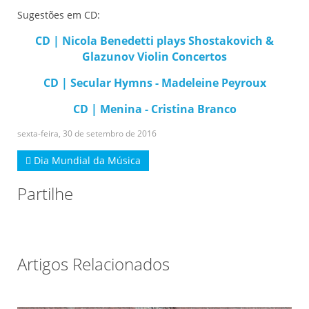
Sugestões em CD:
CD | Nicola Benedetti plays Shostakovich &
Glazunov Violin Concertos
CD | Secular Hymns - Madeleine Peyroux
CD | Menina - Cristina Branco
sexta-feira, 30 de setembro de 2016
História
Dia Mundial da Música
da
Música
Partilhe
e
dos
Músicos.
Uma
cronologia.
Artigos Relacionados
17/10/2014