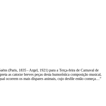
ëns (Paris, 1835 - Argel, 1921) para a Terça-feira de Carnaval de
erpreta as catorze breves peças desta humorística composição musical,
 qual ocorrem os mais díspares animais, cujo desfile então começa…”