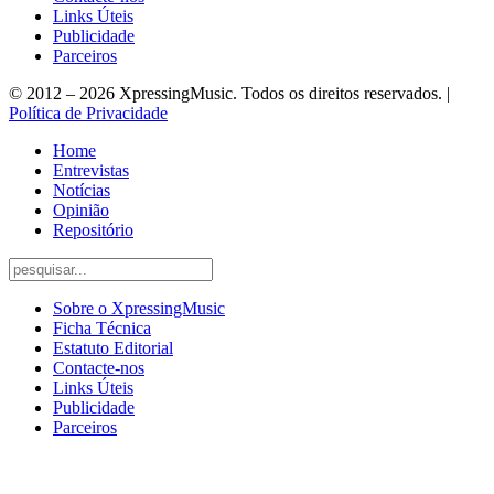
Links Úteis
Publicidade
Parceiros
© 2012 – 2026 XpressingMusic. Todos os direitos reservados. |
Política de Privacidade
Home
Entrevistas
Notícias
Opinião
Repositório
Sobre o XpressingMusic
Ficha Técnica
Estatuto Editorial
Contacte-nos
Links Úteis
Publicidade
Parceiros