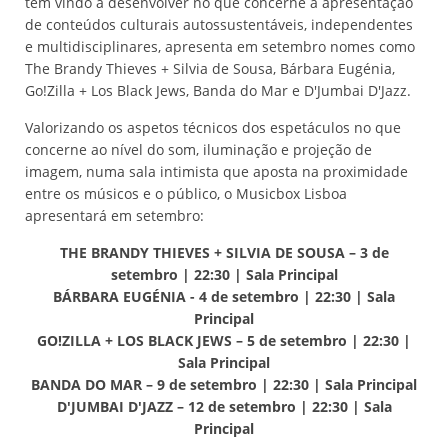
tem vindo a desenvolver no que concerne à apresentação
de conteúdos culturais autossustentáveis, independentes
e multidisciplinares, apresenta em setembro nomes como
The Brandy Thieves + Silvia de Sousa, Bárbara Eugénia,
Go!Zilla + Los Black Jews, Banda do Mar e D'Jumbai D'Jazz.
Valorizando os aspetos técnicos dos espetáculos no que
concerne ao nível do som, iluminação e projeção de
imagem, numa sala intimista que aposta na proximidade
entre os músicos e o público, o Musicbox Lisboa
apresentará em setembro:
THE BRANDY THIEVES + SILVIA DE SOUSA – 3 de
setembro | 22:30 | Sala Principal
BÁRBARA EUGÉNIA - 4 de setembro | 22:30 | Sala
Principal
GO!ZILLA + LOS BLACK JEWS – 5 de setembro | 22:30 |
Sala Principal
BANDA DO MAR – 9 de setembro | 22:30 | Sala Principal
D'JUMBAI D'JAZZ – 12 de setembro | 22:30 | Sala
Principal