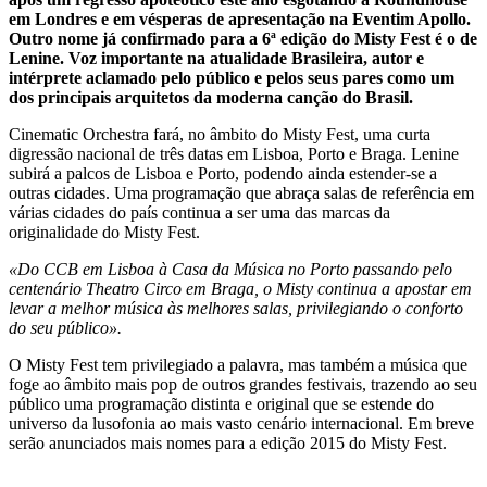
em Londres e em vésperas de apresentação na Eventim Apollo.
Outro nome já confirmado para a 6ª edição do Misty Fest é o de
Lenine. Voz importante na atualidade Brasileira, autor e
intérprete aclamado pelo público e pelos seus pares como um
dos principais arquitetos da moderna canção do Brasil.
Cinematic Orchestra fará, no âmbito do Misty Fest, uma curta
digressão nacional de três datas em Lisboa, Porto e Braga. Lenine
subirá a palcos de Lisboa e Porto, podendo ainda estender-se a
outras cidades. Uma programação que abraça salas de referência em
várias cidades do país continua a ser uma das marcas da
originalidade do Misty Fest.
«Do CCB em Lisboa à Casa da Música no Porto passando pelo
centenário Theatro Circo em Braga, o Misty continua a apostar em
levar a melhor música às melhores salas, privilegiando o conforto
do seu público».
O Misty Fest tem privilegiado a palavra, mas também a música que
foge ao âmbito mais pop de outros grandes festivais, trazendo ao seu
público uma programação distinta e original que se estende do
universo da lusofonia ao mais vasto cenário internacional. Em breve
serão anunciados mais nomes para a edição 2015 do Misty Fest.