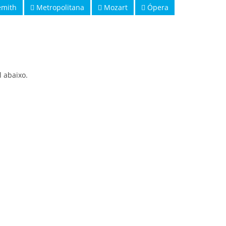
mith
Metropolitana
Mozart
Ópera
l abaixo.