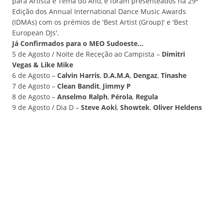
para Artista e Tema do Ano, e foram presenteados na 29ª
Edição dos Annual International Dance Music Awards
(IDMAs) com os prémios de 'Best Artist (Group)' e 'Best
European DJs'.
Já Confirmados para o MEO Sudoeste...
5 de Agosto / Noite de Receção ao Campista –
Dimitri
Vegas & Like Mike
6 de Agosto –
Calvin Harris
,
D.A.M.A
,
Dengaz
,
Tinashe
7 de Agosto –
Clean Bandit
,
Jimmy P
8 de Agosto –
Anselmo Ralph
,
Pérola
,
Regula
9 de Agosto / Dia D –
Steve Aoki
,
Showtek
,
Oliver Heldens