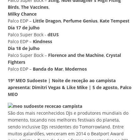
Palco Super Bock –
Sting
,
Noel Gallagher's High Flting
Birds
,
The Vaccines
,
Milky Chance
Palco EDP –
Little Dragon
,
Perfume Genius
,
Kate Tempest
Dia 17 de julho
Palco Super Bock -
dEUS
Palco EDP –
Kindness
Dia 18 de julho
Palco Super Bock –
Florence and the Machine
,
Crystal
Fighters
Palco EDP –
Banda do Mar
,
Modernos
19º MEO Sudoeste | Noite de receção ao campista
apresenta: Dimitri Vegas & Like Mike | 5 de agosto, Palco
MEO
São dos mais reconhecidos DJs e produtores mundiais do
momento, tocando nos melhores festivais do planeta,
sendo inclusive DJs residentes do Tomorrowland. Entre
muitos galardões, venceram em 2014 o Beatport Award