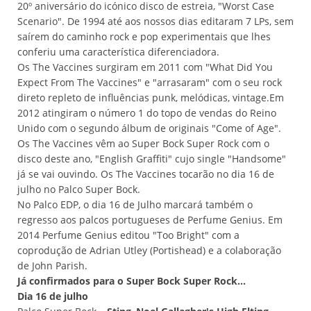
20º aniversário do icónico disco de estreia, "Worst Case
Scenario". De 1994 até aos nossos dias editaram 7 LPs, sem
saírem do caminho rock e pop experimentais que lhes
conferiu uma característica diferenciadora.
Os The Vaccines surgiram em 2011 com "What Did You
Expect From The Vaccines" e "arrasaram" com o seu rock
direto repleto de influências punk, melódicas, vintage.Em
2012 atingiram o número 1 do topo de vendas do Reino
Unido com o segundo álbum de originais "Come of Age".
Os The Vaccines vêm ao Super Bock Super Rock com o
disco deste ano, "English Graffiti" cujo single "Handsome"
já se vai ouvindo. Os The Vaccines tocarão no dia 16 de
julho no Palco Super Bock.
No Palco EDP, o dia 16 de Julho marcará também o
regresso aos palcos portugueses de Perfume Genius. Em
2014 Perfume Genius editou "Too Bright" com a
coprodução de Adrian Utley (Portishead) e a colaboração
de John Parish.
Já confirmados para o Super Bock Super Rock...
Dia 16 de julho