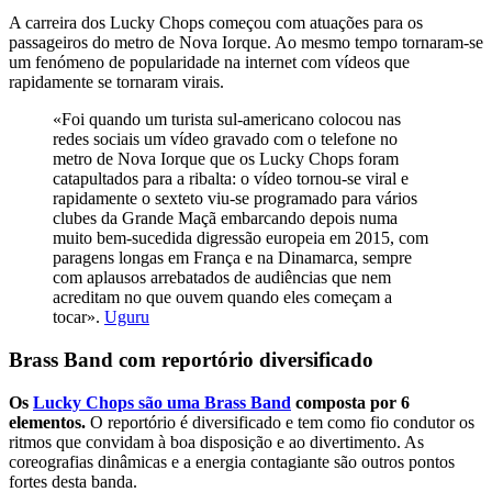
A carreira dos Lucky Chops começou com atuações para os
passageiros do metro de Nova Iorque. Ao mesmo tempo tornaram-se
um fenómeno de popularidade na internet com vídeos que
rapidamente se tornaram virais.
«Foi quando um turista sul-americano colocou nas
redes sociais um vídeo gravado com o telefone no
metro de Nova Iorque que os Lucky Chops foram
catapultados para a ribalta: o vídeo tornou-se viral e
rapidamente o sexteto viu-se programado para vários
clubes da Grande Maçã embarcando depois numa
muito bem-sucedida digressão europeia em 2015, com
paragens longas em França e na Dinamarca, sempre
com aplausos arrebatados de audiências que nem
acreditam no que ouvem quando eles começam a
tocar».
Uguru
Brass Band com reportório diversificado
Os
Lucky Chops são uma Brass Band
composta por 6
elementos.
O reportório é diversificado e tem como fio condutor os
ritmos que convidam à boa disposição e ao divertimento. As
coreografias dinâmicas e a energia contagiante são outros pontos
fortes desta banda.