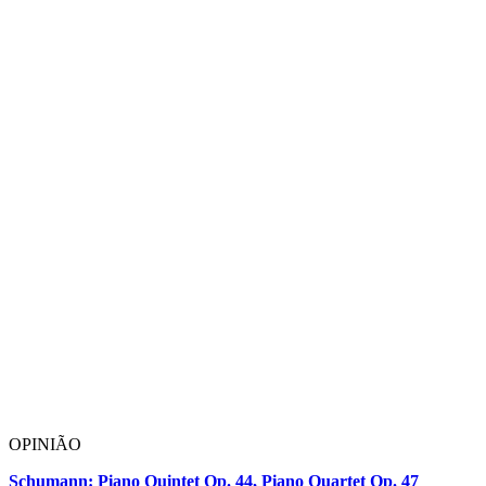
OPINIÃO
Schumann: Piano Quintet Op. 44, Piano Quartet Op. 47