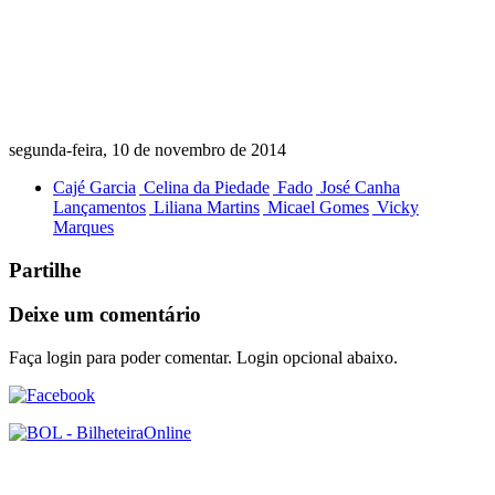
segunda-feira, 10 de novembro de 2014
Cajé Garcia
Celina da Piedade
Fado
José Canha
Lançamentos
Liliana Martins
Micael Gomes
Vicky
Marques
Partilhe
Deixe um comentário
Faça login para poder comentar. Login opcional abaixo.