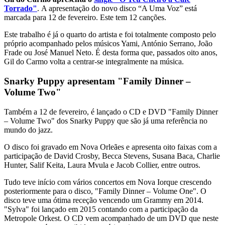
Torrado"
. A apresentação do novo disco “A Uma Voz” está
marcada para 12 de fevereiro. Este tem 12 canções.
Este trabalho é já o quarto do artista e foi totalmente composto pelo
próprio acompanhado pelos músicos Yami, António Serrano, João
Frade ou José Manuel Neto. É desta forma que, passados oito anos,
Gil do Carmo volta a centrar-se integralmente na música.
Snarky Puppy apresentam "Family Dinner –
Volume Two"
Também a 12 de fevereiro, é lançado o CD e DVD "Family Dinner
– Volume Two" dos Snarky Puppy que são já uma referência no
mundo do jazz.
O disco foi gravado em Nova Orleães e apresenta oito faixas com a
participação de David Crosby, Becca Stevens, Susana Baca, Charlie
Hunter, Salif Keita, Laura Mvula e Jacob Collier, entre outros.
Tudo teve início com vários concertos em Nova Iorque crescendo
posteriormente para o disco, "Family Dinner – Volume One". O
disco teve uma ótima receção vencendo um Grammy em 2014.
"Sylva" foi lançado em 2015 contando com a participação da
Metropole Orkest. O CD vem acompanhado de um DVD que neste