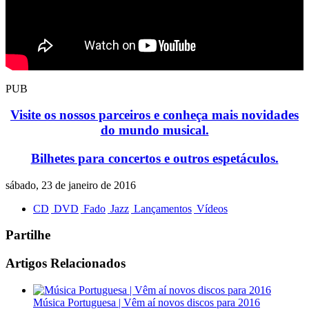
PUB
Visite os nossos parceiros e conheça mais novidades
do mundo musical.
Bilhetes para concertos e outros espetáculos.
sábado, 23 de janeiro de 2016
CD
DVD
Fado
Jazz
Lançamentos
Vídeos
Partilhe
Artigos Relacionados
Música Portuguesa | Vêm aí novos discos para 2016