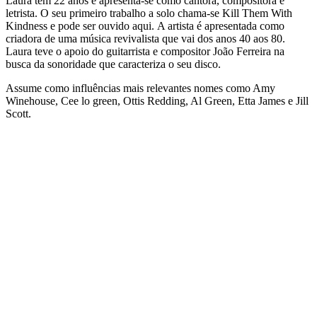
Laura tem 22 anos e apresenta-se como cantora, compositora e
letrista. O seu primeiro trabalho a solo chama-se Kill Them With
Kindness e pode ser ouvido aqui. A artista é apresentada como
criadora de uma música revivalista que vai dos anos 40 aos 80.
Laura teve o apoio do guitarrista e compositor João Ferreira na
busca da sonoridade que caracteriza o seu disco.
Assume como influências mais relevantes nomes como Amy
Winehouse, Cee lo green, Ottis Redding, Al Green, Etta James e Jill
Scott.