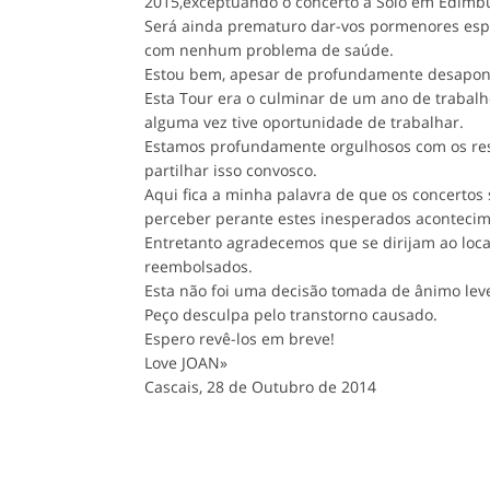
2015,exceptuando o concerto a Solo em Edimb
Será ainda prematuro dar-vos pormenores esp
com nenhum problema de saúde.
Estou bem, apesar de profundamente desapon
Esta Tour era o culminar de um ano de trabal
alguma vez tive oportunidade de trabalhar.
Estamos profundamente orgulhosos com os res
partilhar isso convosco.
Aqui fica a minha palavra de que os concert
perceber perante estes inesperados acontecime
Entretanto agradecemos que se dirijam ao loca
reembolsados.
Esta não foi uma decisão tomada de ânimo leve
Peço desculpa pelo transtorno causado.
Espero revê-los em breve!
Love JOAN»
Cascais, 28 de Outubro de 2014