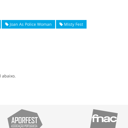
Joan As Police Woman
Misty Fest
l abaixo.