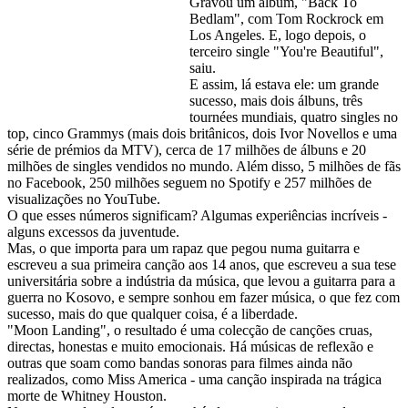
Gravou um álbum, "Back To
Bedlam", com Tom Rockrock em
Los Angeles. E, logo depois, o
terceiro single "You're Beautiful",
saiu.
E assim, lá estava ele: um grande
sucesso, mais dois álbuns, três
tournées mundiais, quatro singles no
top, cinco Grammys (mais dois britânicos, dois Ivor Novellos e uma
série de prémios da MTV), cerca de 17 milhões de álbuns e 20
milhões de singles vendidos no mundo. Além disso, 5 milhões de fãs
no Facebook, 250 milhões seguem no Spotify e 257 milhões de
visualizações no YouTube.
O que esses números significam? Algumas experiências incríveis -
alguns excessos da juventude.
Mas, o que importa para um rapaz que pegou numa guitarra e
escreveu a sua primeira canção aos 14 anos, que escreveu a sua tese
universitária sobre a indústria da música, que levou a guitarra para a
guerra no Kosovo, e sempre sonhou em fazer música, o que fez com
sucesso, mais do que qualquer coisa, é a liberdade.
"Moon Landing", o resultado é uma colecção de canções cruas,
directas, honestas e muito emocionais. Há músicas de reflexão e
outras que soam como bandas sonoras para filmes ainda não
realizados, como Miss America - uma canção inspirada na trágica
morte de Whitney Houston.