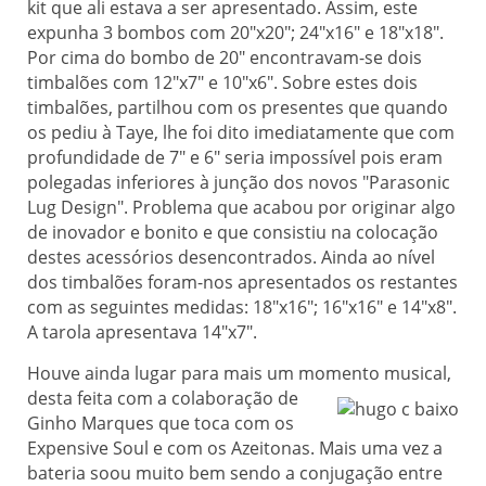
kit que ali estava a ser apresentado. Assim, este
expunha 3 bombos com 20"x20"; 24"x16" e 18"x18".
Por cima do bombo de 20" encontravam-se dois
timbalões com 12"x7" e 10"x6". Sobre estes dois
timbalões, partilhou com os presentes que quando
os pediu à Taye, lhe foi dito imediatamente que com
profundidade de 7" e 6" seria impossível pois eram
polegadas inferiores à junção dos novos "Parasonic
Lug Design". Problema que acabou por originar algo
de inovador e bonito e que consistiu na colocação
destes acessórios desencontrados. Ainda ao nível
dos timbalões foram-nos apresentados os restantes
com as seguintes medidas: 18"x16"; 16"x16" e 14"x8".
A tarola apresentava 14"x7".
Houve ainda lugar para mais um momento musical,
desta feita
com a colaboração de
Ginho Marques que toca com os
Expensive Soul e com os Azeitonas. Mais uma vez a
bateria soou muito bem sendo a conjugação entre