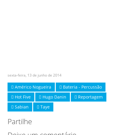
sexta-feira, 13 de junho de 2014
Américo Nogueira
Bateria - Percussão
Hot Five
Hugo Danin
Reportagem
Sabian
Taye
Partilhe
Deixe um comentário