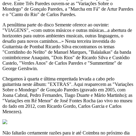
deve. Entre Três Paredes ouvem-se as "Variações Sobre o
Mondego" de Gonçalo Paredes, a "Marcha em Fá" de Artur Paredes
e o "Canto do Rio" de Carlos Paredes.
A penúltima parte do disco Semente oferece ao ouvinte:
"VIAGENS", «com outros músicos e outras músicas...a abertura de
horizontes para outros ambientes musicais, outras linguagens, o
desafio para novos caminhos...» Nesta terceira investida do
Guitarrista de Pombal Ricardo Silva encontramos os temas
"Corridinho do Nelito" de Manuel Marques, "Balalaikas" da banda
conimbricense Anaquim, "Dois Rios" de Ricardo Silva e Custódio
Castelo, "Verdes Anos" de Carlos Paredes e "Summertime" de
George Gershwin.
Chegamos à quarta e última empreitada levada a cabo pelo
guitarrista neste álbum: "EXTRAS". Aqui reaparecem as "Variações
Sobre o Mondego" de Gonçalo Paredes (gravado em 2005, com
Joana Cabral, Pedro Fernandes, Tiago Duarte e Mário Martinho); as
"Variações em Ré Menor" de José Fontes Rocha (ao vivo no museu
do fado em 2012, com Ricardo Gordo, Carlos Garcia e Carlos
Menezes).
Não faltarão certamente razões para ir até Coimbra no próximo dia