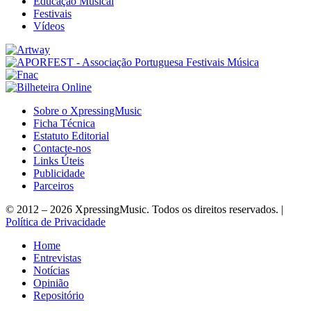
Educação Musical
Festivais
Vídeos
Sobre o XpressingMusic
Ficha Técnica
Estatuto Editorial
Contacte-nos
Links Úteis
Publicidade
Parceiros
© 2012 – 2026 XpressingMusic. Todos os direitos reservados. |
Política de Privacidade
Home
Entrevistas
Notícias
Opinião
Repositório