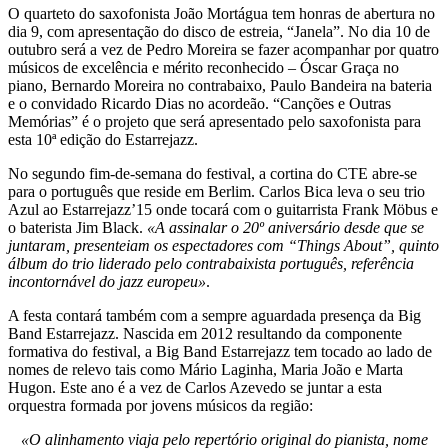
O quarteto do saxofonista João Mortágua tem honras de abertura no
dia 9, com apresentação do disco de estreia, “Janela”. No dia 10 de
outubro será a vez de Pedro Moreira se fazer acompanhar por quatro
músicos de excelência e mérito reconhecido – Óscar Graça no
piano, Bernardo Moreira no contrabaixo, Paulo Bandeira na bateria
e o convidado Ricardo Dias no acordeão. “Canções e Outras
Memórias” é o projeto que será apresentado pelo saxofonista para
esta 10ª edição do Estarrejazz.
No segundo fim-de-semana do festival, a cortina do CTE abre-se
para o português que reside em Berlim. Carlos Bica leva o seu trio
Azul ao Estarrejazz’15 onde tocará com o guitarrista Frank Möbus e
o baterista Jim Black.
«A assinalar o 20º aniversário desde que se
juntaram, presenteiam os espectadores com “Things About”, quinto
álbum do trio liderado pelo contrabaixista português, referência
incontornável do jazz europeu»
.
A festa contará também com a sempre aguardada presença da Big
Band Estarrejazz. Nascida em 2012 resultando da componente
formativa do festival, a Big Band Estarrejazz tem tocado ao lado de
nomes de relevo tais como Mário Laginha, Maria João e Marta
Hugon. Este ano é a vez de Carlos Azevedo se juntar a esta
orquestra formada por jovens músicos da região:
«O alinhamento viaja pelo repertório original do pianista, nome