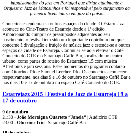
impulsionador do jazz em Portugal que dirige atualmente a
Orquestra Jazz de Matosinhos e foi responsável pelo surgimento da
primeira licenciatura em jazz do país».
Concertos estendem-se a outros espaços da cidade. O Estarrejazz
acontece no Cine-Teatro de Estarreja desde a 1ª edição.
Ambicionando cumprir os pressupostos adjacentes ao seu
nascimento, o festival tem sido um importante contributro no que
concerne à divulgação e fruição da música jazz e estende-se a outros
espaços da cidade de Estarreja. Continuar-se-ão a efetivar o Café-
Concerto do CTE e o Saramago Caffé Bar, localizado no centro
urbano, como partes do roteiro do Estarrejazz’15 com música
Afterhours e jam sessions. Estes momentos do programa contarão
com Otorrino Trio e Samuel Lercher Trio. Os concertos acontecem,
respetivamente, nos dias 9 e 16 de outubro no Saramago Caffé Bar e
nos dias 10 e 17 de outubro no espaço Café-Concerto do CTE.
Estarrejazz 2015 | Festival de Jazz de Estarreja | 9 a
17 de outubro
9 de outubro
21:30 -
João Mortágua Quarteto “Janela”
| Auditório CTE
23:00 -
Otorrino Trio
| Saramago Caffé Bar
10 de outubro