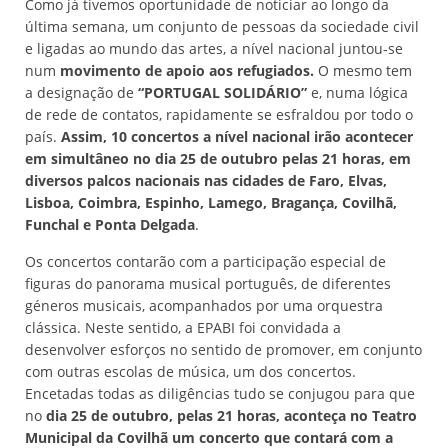
Como já tivemos oportunidade de noticiar ao longo da
última semana, um conjunto de pessoas da sociedade civil
e ligadas ao mundo das artes, a nível nacional juntou-se
num
movimento de apoio aos refugiados.
O mesmo tem
a designação de
“PORTUGAL SOLIDÁRIO”
e, numa lógica
de rede de contatos, rapidamente se esfraldou por todo o
país.
Assim, 10 concertos a nível nacional irão acontecer
em simultâneo no dia 25 de outubro pelas 21 horas, em
diversos palcos nacionais nas cidades de Faro, Elvas,
Lisboa, Coimbra, Espinho, Lamego, Bragança, Covilhã,
Funchal e Ponta Delgada
.
Os concertos contarão com a participação especial de
figuras do panorama musical português, de diferentes
géneros musicais, acompanhados por uma orquestra
clássica. Neste sentido, a EPABI foi convidada a
desenvolver esforços no sentido de promover, em conjunto
com outras escolas de música, um dos concertos.
Encetadas todas as diligências tudo se conjugou para que
no
dia 25 de outubro, pelas 21 horas, aconteça no Teatro
Municipal da Covilhã um concerto que contará com a