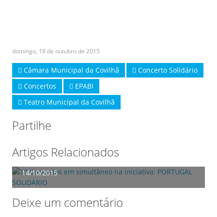
domingo, 18 de outubro de 2015
Câmara Municipal da Covilhã
Concerto Solidário
Concertos
EPABI
Teatro Municipal da Covilhã
Partilhe
Artigos Relacionados
10 Concertos em simultâneo na iniciativa:
PORTUGAL SOLIDÁRIO
14/10/2015
Deixe um comentário