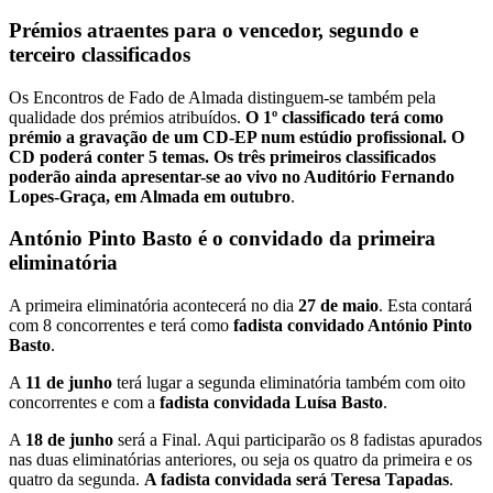
Prémios atraentes para o vencedor, segundo e
terceiro classificados
Os Encontros de Fado de Almada distinguem-se também pela
qualidade dos prémios atribuídos.
O 1º classificado terá como
prémio a gravação de um CD-EP num estúdio profissional. O
CD poderá conter 5 temas. Os três primeiros classificados
poderão ainda apresentar-se ao vivo no Auditório Fernando
Lopes-Graça, em Almada em outubro
.
António Pinto Basto é o convidado da primeira
eliminatória
A primeira eliminatória acontecerá no dia
27 de maio
. Esta contará
com 8 concorrentes e terá como
fadista convidado António Pinto
Basto
.
A
11 de junho
terá lugar a segunda eliminatória também com oito
concorrentes e com a
fadista convidada Luísa Basto
.
A
18 de junho
será a Final. Aqui participarão os 8 fadistas apurados
nas duas eliminatórias anteriores, ou seja os quatro da primeira e os
quatro da segunda.
A fadista convidada será Teresa Tapadas
.