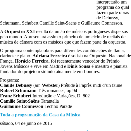
interpretarão um
programa do qual
fazem parte obras
de Debussy,
Schumann, Schubert Camille Saint-Saëns e Guillaume Connesson.
A
Orquestra XXI
resulta da união de músicos portugueses dispersos
pelo mundo. Apresentará assim o primeiro de um ciclo de recitais de
música de câmara com os músicos que que fazem parte da orquestra.
O programa contempla obras para diferentes combinações de flauta,
clarinete e piano.
Adriana Ferreira
é solista na Orquestra Nacional de
França,
Horácio Ferreira
, foi recentemente vencedor do Prémio
Jovens Músicos e vive em Madrid e
Dinis Sousa
é maestro e pianista
fundador do projeto residindo atualmente em Londres.
Programa:
Claude Debussy
(arr.
Webster
) Prélude à l’après-midi d’un faune
Robert Schumann
Três romances, op.94
Franz Schubert
Introdução e Variações, D. 802
Camille Saint-Saëns
Tarantella
Guillaume Connesson
Techno Parade
Toda a programação da Casa da Música
sábado, 04 de julho de 2015