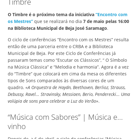
Timbre
O Timbre é o próximo tema da iniciativa
“Encontro com
os Mestres”
que se realizará no dia
7 de maio pelas 16:00
na Biblioteca Municipal de Beja
José Saramago
.
O ciclo de conferências “Encontro com os Mestres” resulta
então de uma parceria entre o CRBA e a Biblioteca
Municipal de Beja. Por este Ciclo de Conferências já
passaram temas como “Escutar os Clássicos”, “ O Símbolo
na Música Clássica” e “Melodia e harmonia”. Agora é a vez
do “Timbre” que colocará em cima da mesa os diferentes
tipos de Sons comparados às diversas cores de um
quadro.
«A Orquestra de Haydn, Beethoven, Berlioz, Strauss,
Debussy, Ravel... Stravinsky, Messiaen, Berio, Penderecki... Uma
volúpia de sons para celebrar a Luz do Verão»
.
“Música com Sabores” | Música e...
vinho
Depois de, a 6 de abril, o ciclo de conferências “Música